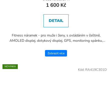
1 600 Kč
DETAIL
Fitness náramek - pro muže i ženy, s ovládáním v češtině,
AMOLED displej, dotykový displej, GPS, monitoring spánku,
krokoměr, oxymetr, hledání telefonu, ovládání přehrávače...
Zobrazit více
NOVINKA
Kód:
RA419C301D