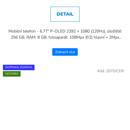
DETAIL
Mobilní telefon - 6,77" P-OLED 2392 × 1080 (120Hz), úložiště:
256 GB, RAM: 8 GB, fotoaparát: 108Mpx (f/2) hlavní + 2Mpx
teleobjektiv + 20Mpx přední, CPU: MediaTek Helio...
Zobrazit více
DOPRAVA ZDARMA
Kód:
2070/CER
NOVINKA