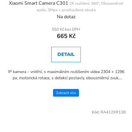
Xiaomi Smart Camera C301
2K rozlišení, 360°, Obousměrné
audio, 3Mpx + prodloužená záruka
Na dotaz
550 Kč bez DPH
665 Kč
DETAIL
IP kamera - vnitřní, s maximálním rozlišením videa 2304 × 1296
px, motorická rotace, s detekcí postav/y, obousměrný zvuk,
připojení přes WiFi 2,4 GHz, ke komunikaci slouží...
Zobrazit více
Kód:
RA412XR13B