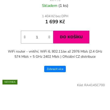
Wi-Fi 6
Skladem
(1 ks)
1 404 Kč bez DPH
1 699 Kč
DO KOŠÍKU
WiFi router - vnitřní, WiFi 6, 802.11/ax až 2976 Mb/s (2.4 GHz
574 Mb/s + 5 GHz 2402 Mb/s ) Oficiální CZ distribuce
Zobrazit více
NOVINKA
Kód:
RA414SC700