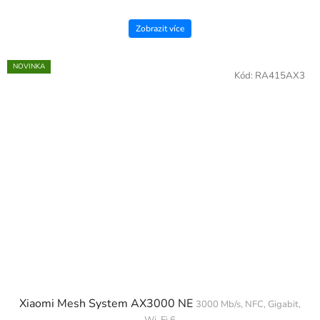
MediaTek Helio G81 Ultra, fotoaparát: 50Mpx (f/1,8)...
Zobrazit více
NOVINKA
Kód:
RA415AX3
Xiaomi Mesh System AX3000 NE
3000 Mb/s, NFC, Gigabit,