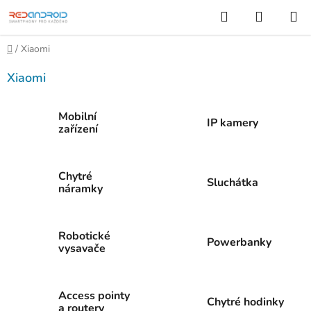
Přejít
Hledat
NÁKUP
na
KOŠÍK
obsah
Domů
/
Xiaomi
Xiaomi
Mobilní
IP kamery
zařízení
Chytré
Sluchátka
náramky
Robotické
Powerbanky
vysavače
Access pointy
Chytré hodinky
a routery