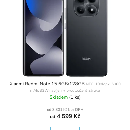
s
ů
p
r
o
d
u
k
t
ů
Xiaomi Redmi Note 15 6GB/128GB
NFC, 108Mpx, 6000
mAh, 33W nabíjení + prodloužená záruka
Skladem
(1 ks)
od 3 801 Kč bez DPH
4 599 Kč
od