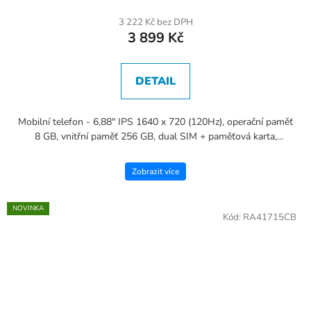
3 222 Kč bez DPH
3 899 Kč
DETAIL
Mobilní telefon - 6,88" IPS 1640 x 720 (120Hz), operační paměť
8 GB, vnitřní paměť 256 GB, dual SIM + paměťová karta,
procesor MMobilní telefon - 6,9" IPS 1600 × 720 (120Hz),...
Zobrazit více
NOVINKA
Kód:
RA41715CB