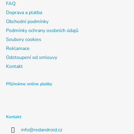
t
v
FAQ
í
ý
p
Doprava a platba
i
s
Obchodní podmínky
u
Podmínky ochrany osobních údajů
Soubory cookies
Reklamace
Odstoupení od smlouvy
Kontakt
Přijímáme online platby
Kontakt
info
@
redandroid.cz