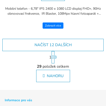
Mobilní telefon - 6,78" IPS 2400 x 1080 LCD displej FHD+, 90Hz
obnovovací frekvence, IR Blaster, 108Mpx hlavní fotoaparát +
13Mpx selfie, Bluetooth 5.3, Wi-Fi, MediaTek...
Zobrazit více
NAČÍST 12 DALŠÍCH
S
t
1
3
r
O
á
n
v
29
položek celkem
k
l
o
á
v
NAHORU
d
á
a
n
c
í
í
p
Z
r
á
v
p
Informace pro vás
k
a
y