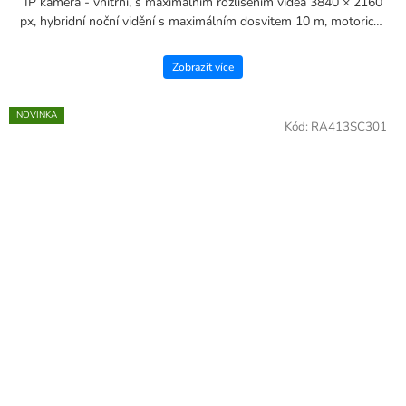
IP kamera - vnitřní, s maximálním rozlišením videa 3840 × 2160
px, hybridní noční vidění s maximálním dosvitem 10 m, motorická
rotace, s detekcí pohybu, zvuku a rozpoznání...
Zobrazit více
NOVINKA
Kód:
RA413SC301