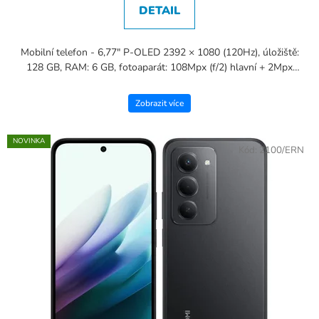
DETAIL
Mobilní telefon - 6,77" P-OLED 2392 × 1080 (120Hz), úložiště:
128 GB, RAM: 6 GB, fotoaparát: 108Mpx (f/2) hlavní + 2Mpx
teleobjektiv + 20Mpx přední, CPU: MediaTek Helio...
Zobrazit více
NOVINKA
Kód:
2100/ERN