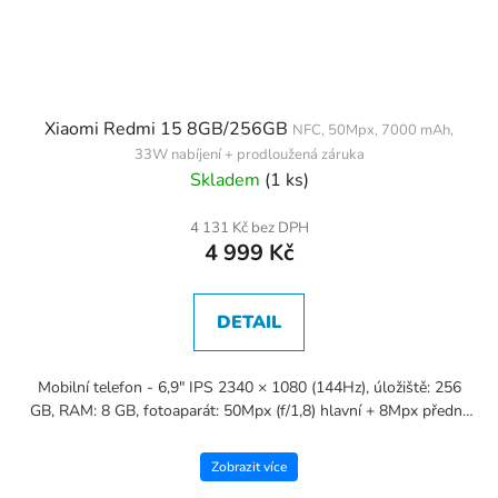
Xiaomi Redmi 15 8GB/256GB
NFC, 50Mpx, 7000 mAh,
33W nabíjení + prodloužená záruka
Skladem
(1 ks)
4 131 Kč bez DPH
4 999 Kč
DETAIL
Mobilní telefon - 6,9" IPS 2340 × 1080 (144Hz), úložiště: 256
GB, RAM: 8 GB, fotoaparát: 50Mpx (f/1,8) hlavní + 8Mpx přední,
CPU: Qualcomm Snapdragon 685, NFC, USB-C, hybridní...
Zobrazit více