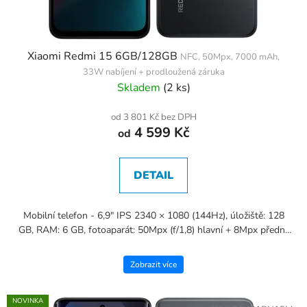
Xiaomi Redmi 15 6GB/128GB
NFC, 50Mpx, 7000 mAh,
33W nabíjení + prodloužená záruka
Skladem
(2 ks)
od 3 801 Kč bez DPH
4 599 Kč
od
DETAIL
Mobilní telefon - 6,9" IPS 2340 × 1080 (144Hz), úložiště: 128
GB, RAM: 6 GB, fotoaparát: 50Mpx (f/1,8) hlavní + 8Mpx přední,
CPU: Qualcomm Snapdragon 685, NFC, USB-C, hybridní...
Zobrazit více
NOVINKA