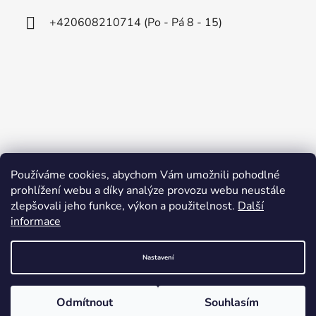
+420608210714 (Po - Pá 8 - 15)
Používáme cookies, abychom Vám umožnili pohodlné
prohlížení webu a díky analýze provozu webu neustále
zlepšovali jeho funkce, výkon a použitelnost.
Další
informace
Nastavení
Vytvořil Shoptet
Odmítnout
Souhlasím
Copyright 2026
Redandroid.cz
. Všechna práva