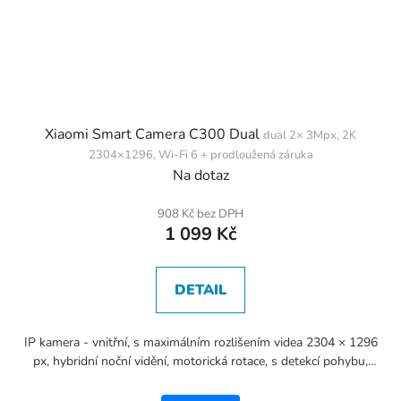
Xiaomi Smart Camera C300 Dual
dual 2× 3Mpx, 2K
2304×1296, Wi‑Fi 6 + prodloužená záruka
Na dotaz
908 Kč bez DPH
1 099 Kč
DETAIL
IP kamera - vnitřní, s maximálním rozlišením videa 2304 × 1296
px, hybridní noční vidění, motorická rotace, s detekcí pohybu,
zvuku a postav/y, vestavěný mikrofon, vestavěný...