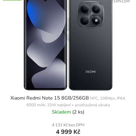
Kód:
RA421RN15M
Xiaomi Redmi Note 15 8GB/256GB
NFC, 108Mpx, IP64,
6000 mAh, 33W nabíjení + prodloužená záruka
Skladem
(2 ks)
4 131 Kč bez DPH
4 999 Kč