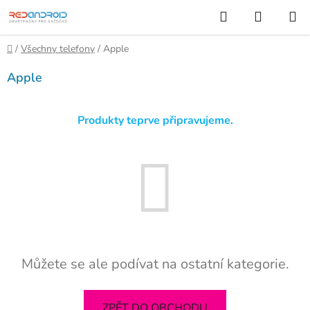
Přejít
Hledat
NÁKUP
na
KOŠÍK
obsah
Domů
/
Všechny telefony
/
Apple
Apple
Produkty teprve připravujeme.
Můžete se ale podívat na ostatní kategorie.
ZPĚT DO OBCHODU