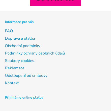
Z
á
p
Informace pro vás
a
t
FAQ
í
Doprava a platba
Obchodní podmínky
Podmínky ochrany osobních údajů
Soubory cookies
Reklamace
Odstoupení od smlouvy
Kontakt
Přijímáme online platby