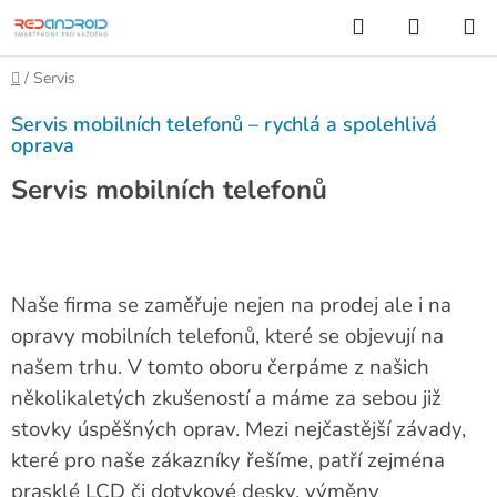
Přejít
Hledat
NÁKUP
na
KOŠÍK
obsah
Domů
/
Servis
Servis mobilních telefonů – rychlá a spolehlivá
oprava
Servis mobilních telefonů
Naše firma se zaměřuje nejen na prodej ale i na
opravy mobilních telefonů, které se objevují na
našem trhu. V tomto oboru čerpáme z našich
několikaletých zkušeností a máme za sebou již
stovky úspěšných oprav. Mezi nejčastější závady,
které pro naše zákazníky řešíme, patří zejména
prasklé LCD či dotykové desky, výměny