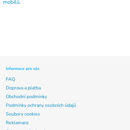
mobilů
.
Z
á
p
Informace pro vás
a
t
FAQ
í
Doprava a platba
Obchodní podmínky
Podmínky ochrany osobních údajů
Soubory cookies
Reklamace