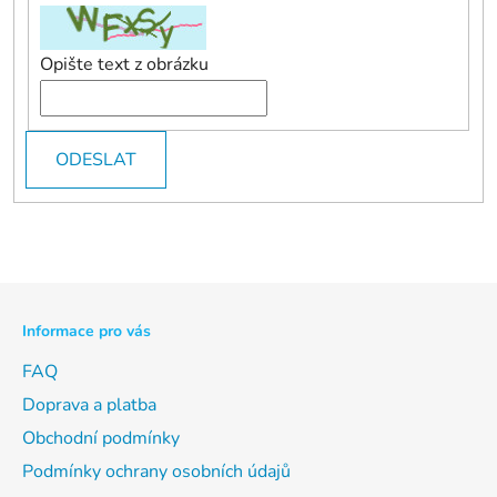
Opište text z obrázku
ODESLAT
Z
á
p
Informace pro vás
a
t
FAQ
í
Doprava a platba
Obchodní podmínky
Podmínky ochrany osobních údajů