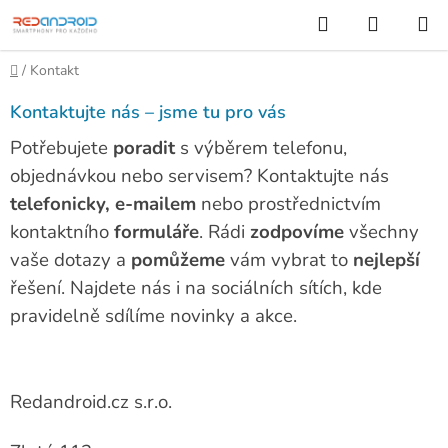
Přejít
Hledat
NÁKUP
na
KOŠÍK
obsah
Domů
/
Kontakt
Kontaktujte nás – jsme tu pro vás
Potřebujete
poradit
s výběrem telefonu,
objednávkou nebo servisem? Kontaktujte nás
telefonicky, e-mailem
nebo prostřednictvím
kontaktního
formuláře
. Rádi
zodpovíme
všechny
vaše dotazy a
pomůžeme
vám vybrat to
nejlepší
řešení. Najdete nás i na sociálních sítích, kde
pravidelně sdílíme novinky a akce.
Redandroid.cz s.r.o.