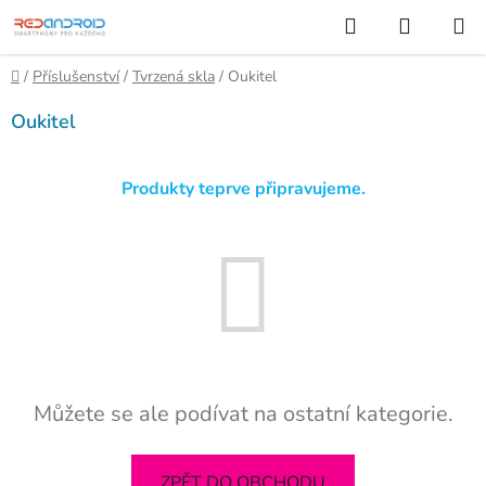
Přejít
Hledat
NÁKUP
na
KOŠÍK
obsah
Domů
/
Příslušenství
/
Tvrzená skla
/
Oukitel
Oukitel
Produkty teprve připravujeme.
Můžete se ale podívat na ostatní kategorie.
ZPĚT DO OBCHODU