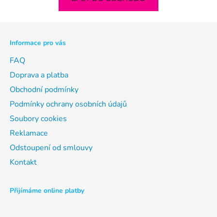
Z
á
p
Informace pro vás
a
t
FAQ
í
Doprava a platba
Obchodní podmínky
Podmínky ochrany osobních údajů
Soubory cookies
Reklamace
Odstoupení od smlouvy
Kontakt
Přijímáme online platby