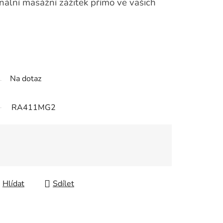
nální masážní zážitek přímo ve vašich
Na dotaz
RA411MG2
Hlídat
Sdílet