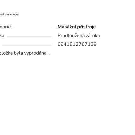
ové parametry
gorie
Masážní přístroje
ka
Prodloužená záruka
6941812767139
oložka byla vyprodána…