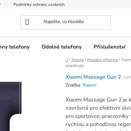
y
Podmínky ochrany osobních údajů
Soubory cookies
hny telefony
Odolné telefony
Příslušenství
Domů
/
Xiaomi
/
Masážní přístroje
/
Xiao
amplituda
Xiaomi Massage Gun 2
Vyhř
Značka:
Xiaomi
Xiaomi Massage Gun 2 je 
navržená pro efektivní úle
pro sportovce, pracovníky v
rychlou a pohodlnou regen