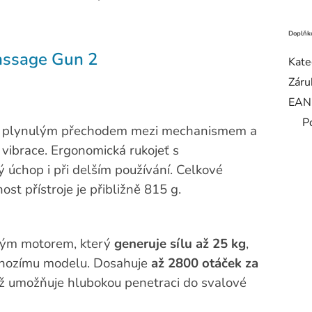
Doplňk
assage Gun 2
Kate
Záru
EAN
P
 s plynulým přechodem mezi mechanismem a
 vibrace. Ergonomická rukojeť s
ý úchop i při delším používání. Celkové
t přístroje je přibližně 815 g.
ovým motorem, který
generuje sílu až 25 kg
,
chozímu modelu. Dosahuje
až 2800 otáček za
ž umožňuje hlubokou penetraci do svalové