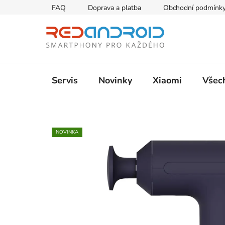
Přejít
FAQ
Doprava a platba
Obchodní podmínk
na
obsah
Servis
Novinky
Xiaomi
Všec
NOVINKA