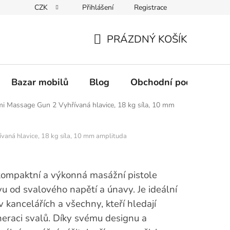
CZK
Přihlášení
Registrace
Reklamace
Odstoupení od smlouvy
Kontakt
PRÁZDNÝ KOŠÍK
NÁKUPNÍ
KOŠÍK
Bazar mobilů
Blog
Obchodní podmínky
mi Massage Gun 2
Vyhřívaná hlavice, 18 kg síla, 10 mm
ívaná hlavice, 18 kg síla, 10 mm amplituda
kompaktní a výkonná masážní pistole
vu od svalového napětí a únavy. Je ideální
 kancelářích a všechny, kteří hledají
eraci svalů. Díky svému designu a