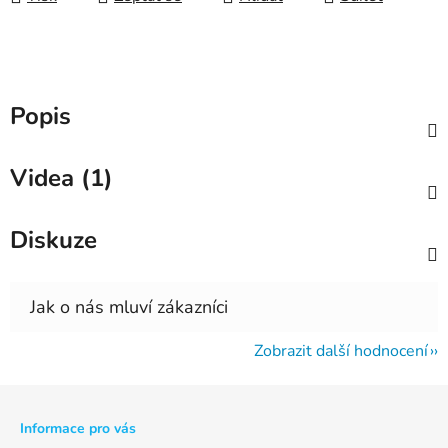
Popis
Videa (1)
Diskuze
Zobrazit další hodnocení
Z
á
p
Informace pro vás
a