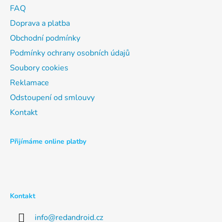
t
FAQ
í
Doprava a platba
Obchodní podmínky
Podmínky ochrany osobních údajů
Soubory cookies
Reklamace
Odstoupení od smlouvy
Kontakt
Přijímáme online platby
Kontakt
info
@
redandroid.cz