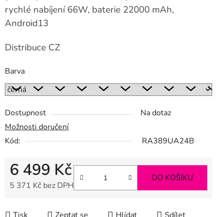
rychlé nabíjení 66W, baterie 22000 mAh,
Android13
Distribuce CZ
Barva
Dostupnost
Na dotaz
Možnosti doručení
Kód:
RA389UA24B
6 499 Kč
DO KOŠÍKU
5 371 Kč bez DPH
Měrná cena:
Tisk
Zeptat se
Hlídat
Sdílet