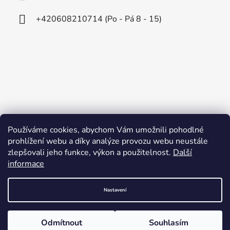
+420608210714 (Po - Pá 8 - 15)
Používáme cookies, abychom Vám umožnili pohodlné
prohlížení webu a díky analýze provozu webu neustále
zlepšovali jeho funkce, výkon a použitelnost.
Další
informace
Nastavení
Vytvořil Shoptet
Odmítnout
Souhlasím
Copyright 2026
Redandroid.cz
. Všechna práva