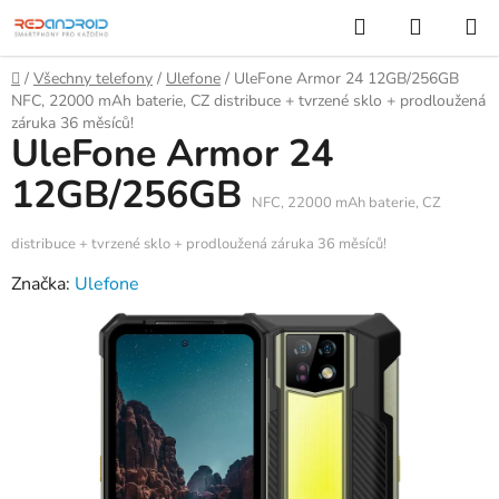
Přejít
Hledat
NÁKUP
na
KOŠÍK
obsah
Domů
/
Všechny telefony
/
Ulefone
/
UleFone Armor 24 12GB/256GB
NFC, 22000 mAh baterie, CZ distribuce + tvrzené sklo + prodloužená
záruka 36 měsíců!
UleFone Armor 24
12GB/256GB
NFC, 22000 mAh baterie, CZ
distribuce + tvrzené sklo + prodloužená záruka 36 měsíců!
Značka:
Ulefone