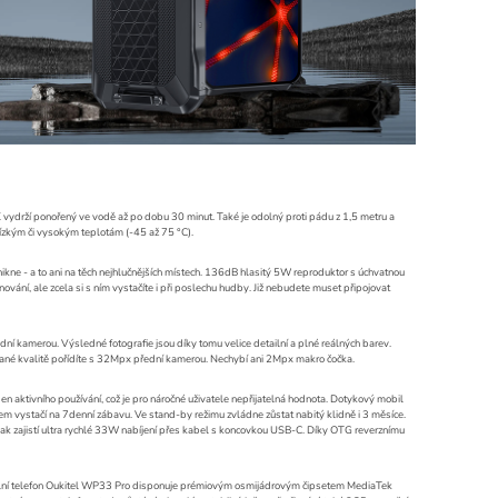
 vydrží ponořený ve vodě až po dobu 30 minut. Také je odolný proti pádu z 1,5 metru a
nízkým či vysokým teplotám (-45 až 75 °C).
ikne - a to ani na těch nejhlučnějších místech. 136dB hlasitý 5W reproduktor s úchvatnou
fonování, ale zcela si s ním vystačíte i při poslechu hudby. Již nebudete muset připojovat
dní kamerou. Výsledné fotografie jsou díky tomu velice detailní a plné reálných barev.
ídané kvalitě pořídíte s 32Mpx přední kamerou. Nechybí ani 2Mpx makro čočka.
en aktivního používání, což je pro náročné uživatele nepřijatelná hodnota. Dotykový mobil
vystačí na 7denní zábavu. Ve stand-by režimu zvládne zůstat nabitý klidně i 3 měsíce.
ak zajistí ultra rychlé 33W nabíjení přes kabel s koncovkou USB-C. Díky OTG reverznímu
bilní telefon Oukitel WP33 Pro disponuje prémiovým osmijádrovým čipsetem MediaTek