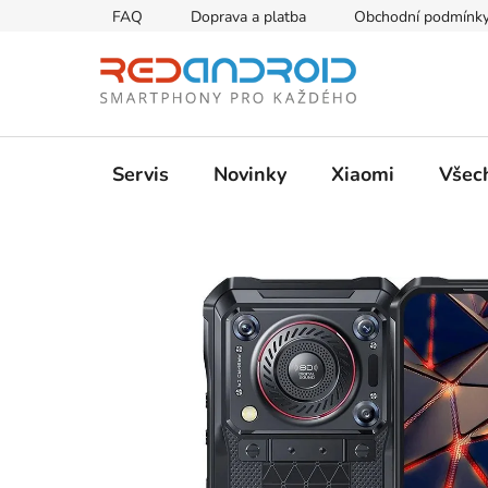
Přejít
FAQ
Doprava a platba
Obchodní podmínk
na
obsah
Servis
Novinky
Xiaomi
Všec