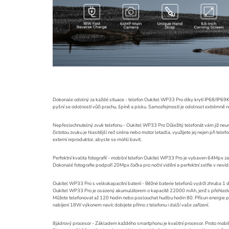
Dokonale odolný za každé situace - telefon Oukitel WP33 Pro díky krytí IP68/IP69K
pyšní se odolností vůči prachu, špíně a písku. Samozřejmostí je odolnost extrémně 
Nepřeslechnutelný zvuk telefonu - Oukitel WP33 Pro Důležitý telefonát vám již neun
čistotou zvuku je hlasitější než siréna nebo motor letadla, využijete jej nejen při tele
externí reproduktor, abyste se mohli bavit.
Perfektní kvalita fotografií - mobilní telefon Oukitel WP33 Pro je vybaven 64Mpx za
Dokonalé fotografie podpoří 20Mpx čočka pro noční vidění a perfektní selfie v nev
Oukitel WP33 Pro s velkokapacitní baterií - Běžné baterie telefonů vydrží zhruba 1 d
Oukitel WP33 Pro je osazený akumulátorem o kapacitě 22000 mAh, jenž s přehledem 
Můžete telefonovat až 120 hodin nebo poslouchat hudbu hodin 80. Přísun energie p
nabíjení 18W výkonem navíc dobijete přímo z telefonu i další vaše zařízení.
8jádrový procesor - Základem každého smartphonu je kvalitní procesor. Proto mo