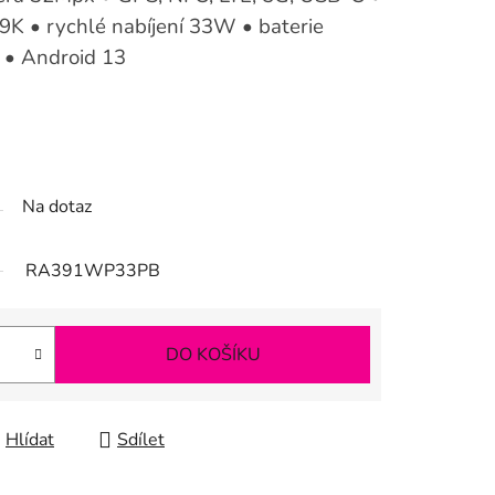
9K • rychlé nabíjení 33W • baterie
• Android 13
Na dotaz
RA391WP33PB
DO KOŠÍKU
Hlídat
Sdílet