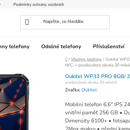
y
Podmínky ochrany osobních údajů
Soubory cookies
hny telefony
Odolné telefony
Příslušenství
Domů
/
Všechny telefony
/
Oukitel WP3
NFC, + prodloužená záruka 30 měsíc
Oukitel WP33 PRO 8GB/
prodloužená záruka 30 měsíců!
Značka:
Oukitel
Mobilní telefon 6,6" IPS 
vnitřní paměť 256 GB • D
Dimensity 6100+ • fotoapa
2Mpx makro • přední kame