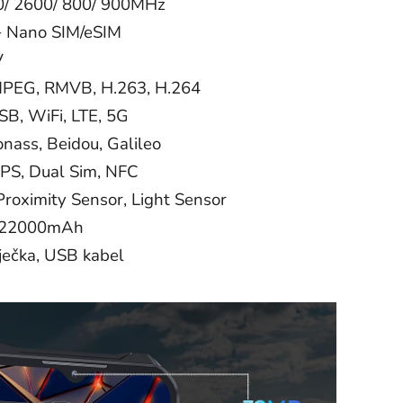
0/ 2600/ 800/ 900MHz
+ Nano SIM/eSIM
V
MPEG, RMVB, H.263, H.264
SB, WiFi, LTE, 5G
nass, Beidou, Galileo
GPS, Dual Sim, NFC
Proximity Sensor, Light Sensor
o 22000mAh
ječka, USB kabel