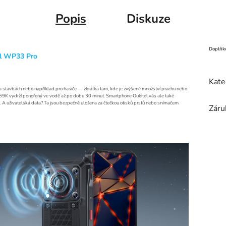
Popis
Diskuze
Doplňk
l WP33 Pro
Kate
na stavbách nebo například pro hasiče — zkrátka tam, kde je zvýšené množství prachu nebo
8/IP69K vydrží ponořený ve vodě až po dobu 30 minut. Smartphone Oukitel vás ale také
 A uživatelská data? Ta jsou bezpečně uložena za čtečkou otisků prstů nebo snímačem
Záru