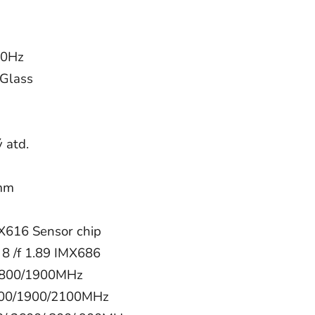
20Hz
 Glass
 atd.
mm
X616 Sensor chip
 8 /f 1.89 IMX686
1800/1900MHz
00/1900/2100MHz