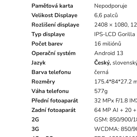
Paměťová karta
Nepodporuje
Velikost Displaye
6,6 palců
Rozlišení displaye
2408 × 1080, 1
Typ displaye
IPS-LCD Gorilla
Počet barev
16 miliónů
Operační systém
Android 13
Jazyk
Český,
slovenský
Barva telefonu
černá
Rozměry
175.4*84*27.2 
Váha telefonu
577g
Přední fotoaparát
32 MPx F/1.8 IM
Zadní fotoaparát
64 MP AI + 20 +
2G
GSM: 850/900/
3G
WCDMA: 850/9