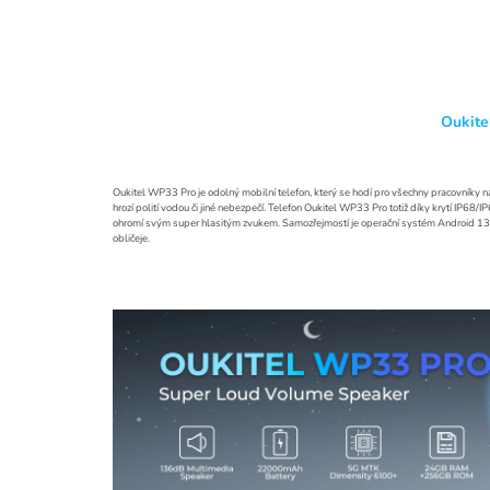
Oukite
Oukitel WP33 Pro je odolný mobilní telefon, který se hodí pro všechny pracovníky 
hrozí polití vodou či jiné nebezpečí. Telefon Oukitel WP33 Pro totiž díky krytí IP6
ohromí svým super hlasitým zvukem. Samozřejmostí je operační systém Android 13.
obličeje.