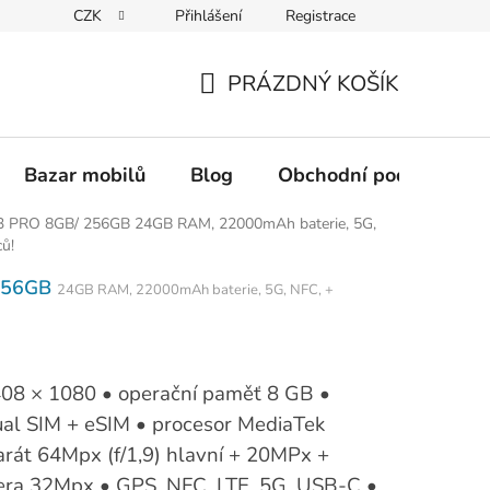
CZK
Přihlášení
Registrace
Reklamace
Odstoupení od smlouvy
Kontakt
PRÁZDNÝ KOŠÍK
NÁKUPNÍ
KOŠÍK
Bazar mobilů
Blog
Obchodní podmínky
3 PRO 8GB/ 256GB
24GB RAM, 22000mAh baterie, 5G,
ů!
 256GB
24GB RAM, 22000mAh baterie, 5G, NFC, +
2408 × 1080 • operační paměť 8 GB •
ual SIM + eSIM • procesor MediaTek
rát 64Mpx (f/1,9) hlavní + 20MPx +
ra 32Mpx • GPS, NFC, LTE, 5G, USB-C •