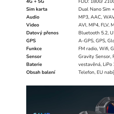
4G + 5G
FDD: 1800/ 210
Sim karta
Dual Nano Sim 
Audio
MP3, AAC, WA
Video
AVI, MP4, FLV, 
Datový přenos
Bluetooth 5.2, U
GPS
A-GPS, GPS, Glo
Funkce
FM radio, Wifi, 
Sensor
Gravity Sensor, 
Baterie
vestavěná, LiP
Obsah balení
Telefon, EU nabí