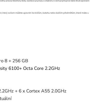
otný provoz telefonu tedy zůstává plynulý a stabilní, k čemuž přispívá také 8GB operační
prst, který ovšem můžete upevnit i ke klíčům, batohu nebo dalším předmětům, které máte u
ro 8 + 256 GB
sity 6100+ Octa Core 2.2GHz
2.2GHz + 6 x Cortex A55 2.0GHz
tuální