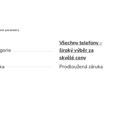
ové parametry
Všechny telefony –
gorie
široký výběr za
skvělé ceny
ka
Prodloužená záruka