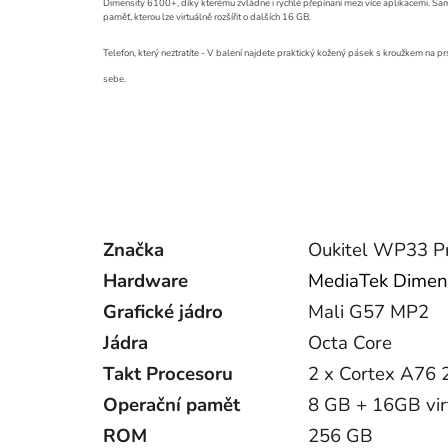
Dimensity 6100+, díky kterému zvládne i rychlé přepínaní mezi více aplikacemi. Sam
paměť, kterou lze virtuálně rozšířit o dalších 16 GB.
Telefon, který neztratíte - V balení najdete praktický kožený pásek s kroužkem na 
sebe.
Značka
Oukitel WP33 P
Hardware
MediaTek Dimen
Grafické jádro
Mali G57 MP2
Jádra
Octa Core
Takt Procesoru
2 x Cortex A76 
Operační pamět
8 GB + 16GB vir
ROM
256 GB